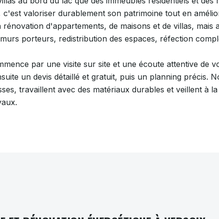
illas au bord du lac que des immeubles résidentiels et des 
 c'est valoriser durablement son patrimoine tout en amélior
énovation d'appartements, de maisons et de villas, mais a
 murs porteurs, redistribution des espaces, réfection compl
mence par une visite sur site et une écoute attentive de v
uite un devis détaillé et gratuit, puis un planning précis. 
es, travaillent avec des matériaux durables et veillent à l
vaux.