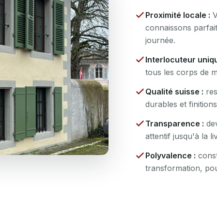
Proximité locale :
V
connaissons parfait
journée.
Interlocuteur uniqu
tous les corps de mé
Qualité suisse :
res
durables et finition
Transparence :
dev
attentif jusqu'à la li
Polyvalence :
const
transformation, pou